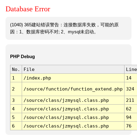
Database Error
(1040) 365建站错误警告：连接数据库失败，可能的原
因：1、数据库密码不对; 2、mysql未启动。
PHP Debug
No.
File
Line
1
/index.php
14
2
/source/function/function_extend.php
324
3
/source/class/jzmysql.class.php
211
4
/source/class/jzmysql.class.php
62
5
/source/class/jzmysql.class.php
94
6
/source/class/jzmysql.class.php
76