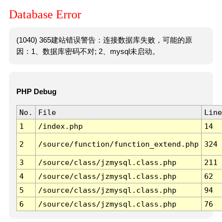
Database Error
(1040) 365建站错误警告：连接数据库失败，可能的原
因：1、数据库密码不对; 2、mysql未启动。
PHP Debug
No.
File
Line
1
/index.php
14
2
/source/function/function_extend.php
324
3
/source/class/jzmysql.class.php
211
4
/source/class/jzmysql.class.php
62
5
/source/class/jzmysql.class.php
94
6
/source/class/jzmysql.class.php
76