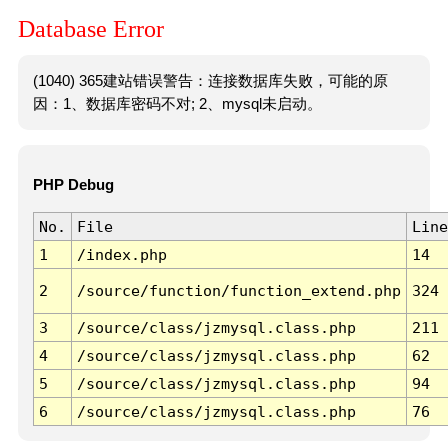
Database Error
(1040) 365建站错误警告：连接数据库失败，可能的原
因：1、数据库密码不对; 2、mysql未启动。
PHP Debug
No.
File
Line
1
/index.php
14
2
/source/function/function_extend.php
324
3
/source/class/jzmysql.class.php
211
4
/source/class/jzmysql.class.php
62
5
/source/class/jzmysql.class.php
94
6
/source/class/jzmysql.class.php
76