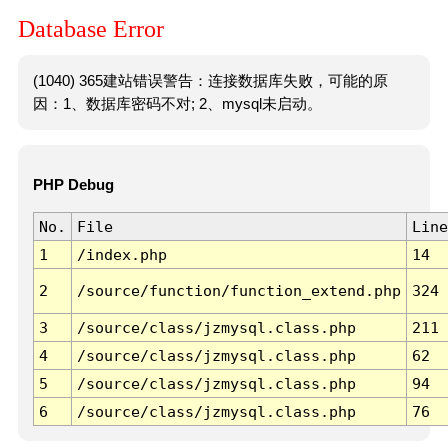
Database Error
(1040) 365建站错误警告：连接数据库失败，可能的原
因：1、数据库密码不对; 2、mysql未启动。
PHP Debug
No.
File
Line
1
/index.php
14
2
/source/function/function_extend.php
324
3
/source/class/jzmysql.class.php
211
4
/source/class/jzmysql.class.php
62
5
/source/class/jzmysql.class.php
94
6
/source/class/jzmysql.class.php
76