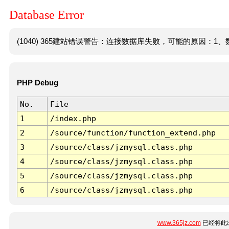
Database Error
(1040) 365建站错误警告：连接数据库失败，可能的原因：1、数
PHP Debug
No.
File
1
/index.php
2
/source/function/function_extend.php
3
/source/class/jzmysql.class.php
4
/source/class/jzmysql.class.php
5
/source/class/jzmysql.class.php
6
/source/class/jzmysql.class.php
www.365jz.com
已经将此