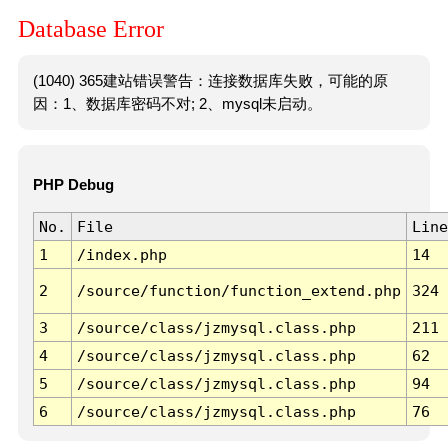
Database Error
(1040) 365建站错误警告：连接数据库失败，可能的原
因：1、数据库密码不对; 2、mysql未启动。
PHP Debug
No.
File
Line
1
/index.php
14
2
/source/function/function_extend.php
324
3
/source/class/jzmysql.class.php
211
4
/source/class/jzmysql.class.php
62
5
/source/class/jzmysql.class.php
94
6
/source/class/jzmysql.class.php
76