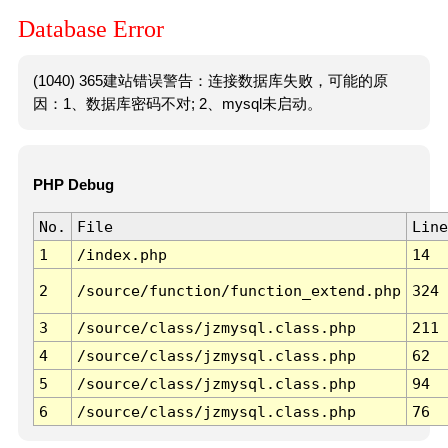
Database Error
(1040) 365建站错误警告：连接数据库失败，可能的原
因：1、数据库密码不对; 2、mysql未启动。
PHP Debug
No.
File
Line
1
/index.php
14
2
/source/function/function_extend.php
324
3
/source/class/jzmysql.class.php
211
4
/source/class/jzmysql.class.php
62
5
/source/class/jzmysql.class.php
94
6
/source/class/jzmysql.class.php
76