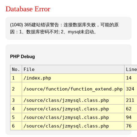
Database Error
(1040) 365建站错误警告：连接数据库失败，可能的原
因：1、数据库密码不对; 2、mysql未启动。
PHP Debug
No.
File
Line
1
/index.php
14
2
/source/function/function_extend.php
324
3
/source/class/jzmysql.class.php
211
4
/source/class/jzmysql.class.php
62
5
/source/class/jzmysql.class.php
94
6
/source/class/jzmysql.class.php
76