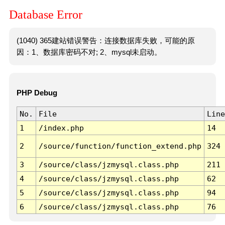
Database Error
(1040) 365建站错误警告：连接数据库失败，可能的原
因：1、数据库密码不对; 2、mysql未启动。
PHP Debug
No.
File
Line
1
/index.php
14
2
/source/function/function_extend.php
324
3
/source/class/jzmysql.class.php
211
4
/source/class/jzmysql.class.php
62
5
/source/class/jzmysql.class.php
94
6
/source/class/jzmysql.class.php
76