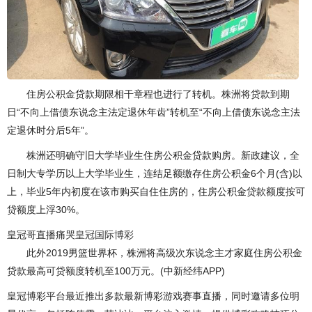
住房公积金贷款期限相干章程也进行了转机。株洲将贷款到期
日“不向上借债东说念主法定退休年齿”转机至“不向上借债东说念主法
定退休时分后5年”。
株洲还明确守旧大学毕业生住房公积金贷款购房。新政建议，全
日制大专学历以上大学毕业生，连结足额缴存住房公积金6个月(含)以
上，毕业5年内初度在该市购买自住住房的，住房公积金贷款额度按可
贷额度上浮30%。
皇冠哥直播痛哭
皇冠国际博彩
此外2019男篮世界杯，株洲将高级次东说念主才家庭住房公积金
贷款最高可贷额度转机至100万元。(中新经纬APP)
皇冠博彩平台最近推出多款最新博彩游戏赛事直播，同时邀请多位明