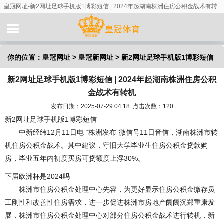
皇冠网址-新2网址足球手机版1博彩短信 | 2024年起湖南株洲住房公积金战术有转
机
你的位置：
皇冠网址
>
皇冠新网址
> 新2网址足球手机版1博彩短信
新2网址足球手机版1博彩短信 | 2024年起湖南株洲住房公积
| 2024年起湖南株洲住房公积金战术有转机
金战术有转机
发布日期：2025-07-29 04:18 点击次数：120
新2网址足球手机版1博彩短信
中新经纬12月11日电 “株洲发布”微信号11日音信，湖南株洲市转
机住房公积金战术。其中建议，守旧大学毕业生住房公积金贷款购
房，毕业五年内初度买房可贷额度上浮30%。
下届欧洲杯是2024吗
株洲市住房公积金处理中心先容，为更好显示住房公积金缴存员
工刚性和改善性住房需求，进一步促进株洲市房地产阛阓沉郑重康发
展，株洲市住房公积金处理中心对部分住房公积金战术进行转机，新