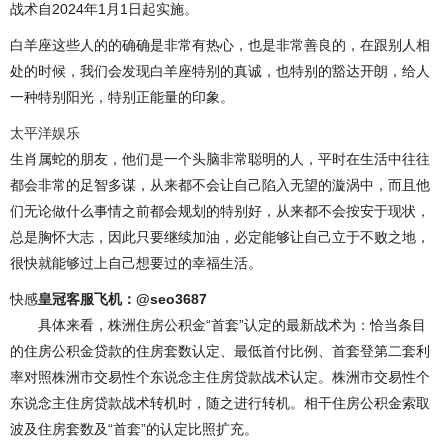
战术自2024年1月1日起实施。
白羊座这些人的的确确是非常有热心，也是非常善良的，在跟别人相
处的时候，我们会发现白羊座特别的真诚，也特别的豁达开朗，给人
一种特别阳光，特别正能量的印象。
太平洋娱乐
生肖属蛇的朋友，他们是一个头脑非常聪明的人，平时在生活中往往
都会非常的足智多谋，从来都不会让自己陷入无望的漩涡中，而且他
们无论做什么事情之前都会规划的特别好，从来都不会按安于现状，
总是胸怀大志，因此只要继续加油，必定能够让自己立于不败之地，
很快就能够过上自己想要过的幸福生活。
快感
皇冠客服飞机：@seo3687
具体来看，株洲住房公积金“首套”认定的最新战术为：恰当条目
的住房公积金贷款的住房套数认定、最低首付比例、首套登第二套利
率对照株洲市交易性个东说念主住房贷款战术认定。株洲市交易性个
东说念主住房贷款战术转机时，随之进行转机。相干住房公积金索取
波及住房套数及“首套”的认定比照扩充。