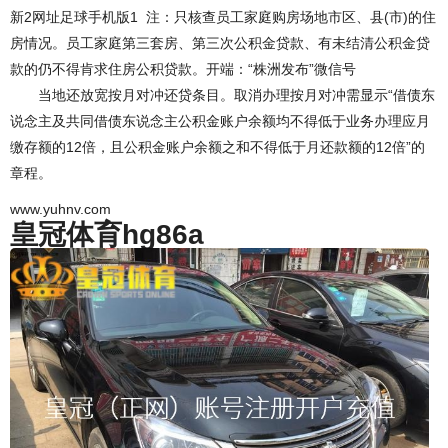
新2网址足球手机版1
注：只核查员工家庭购房场地市区、县(市)的住
房情况。员工家庭第三套房、第三次公积金贷款、有未结清公积金贷
款的仍不得肯求住房公积贷款。开端：“株洲发布”微信号
当地还放宽按月对冲还贷条目。取消办理按月对冲需显示“借债东
说念主及共同借债东说念主公积金账户余额均不得低于业务办理应月
缴存额的12倍，且公积金账户余额之和不得低于月还款额的12倍”的
章程。
www.yuhnv.com
皇冠体育hg86a