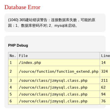
Database Error
(1040) 365建站错误警告：连接数据库失败，可能的原
因：1、数据库密码不对; 2、mysql未启动。
PHP Debug
No.
File
Line
1
/index.php
14
2
/source/function/function_extend.php
324
3
/source/class/jzmysql.class.php
211
4
/source/class/jzmysql.class.php
62
5
/source/class/jzmysql.class.php
94
6
/source/class/jzmysql.class.php
76