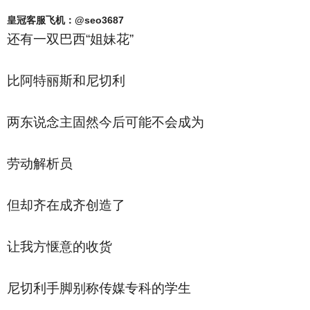
皇冠客服飞机：@seo3687
还有一双巴西“姐妹花”
比阿特丽斯和尼切利
两东说念主固然今后可能不会成为
劳动解析员
但却齐在成齐创造了
让我方惬意的收货
尼切利手脚别称传媒专科的学生