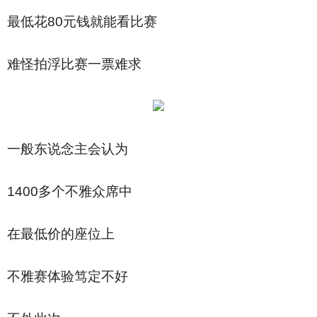
最低花80元钱就能看比赛
难怪拍浮比赛一票难求
一般东说念主会认为
1400多个不雅众席中
在最低价的座位上
不雅赛体验笃定不好