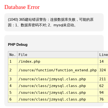
Database Error
(1040) 365建站错误警告：连接数据库失败，可能的原
因：1、数据库密码不对; 2、mysql未启动。
PHP Debug
No.
File
Line
1
/index.php
14
2
/source/function/function_extend.php
324
3
/source/class/jzmysql.class.php
211
4
/source/class/jzmysql.class.php
62
5
/source/class/jzmysql.class.php
94
6
/source/class/jzmysql.class.php
76