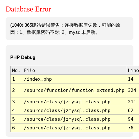
Database Error
(1040) 365建站错误警告：连接数据库失败，可能的原
因：1、数据库密码不对; 2、mysql未启动。
PHP Debug
No.
File
Line
1
/index.php
14
2
/source/function/function_extend.php
324
3
/source/class/jzmysql.class.php
211
4
/source/class/jzmysql.class.php
62
5
/source/class/jzmysql.class.php
94
6
/source/class/jzmysql.class.php
76