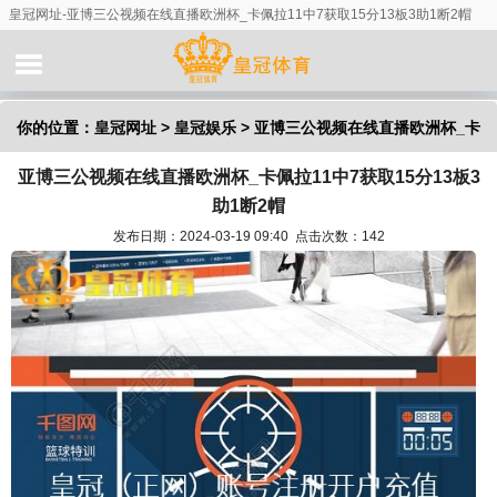
皇冠网址-亚博三公视频在线直播欧洲杯_卡佩拉11中7获取15分13板3助1断2帽
你的位置：
皇冠网址
>
皇冠娱乐
> 亚博三公视频在线直播欧洲杯_卡
亚博三公视频在线直播欧洲杯_卡佩拉11中7获取15分13板3
佩拉11中7获取15分13板3助1断2帽
助1断2帽
发布日期：2024-03-19 09:40 点击次数：142