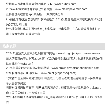
亚博真人百家乐英皇体育app期c77 tv（www.duhgu.com）
2024年亚博官网体育彩票七星彩直播（www.crownpokersite.com）
亚博轮盘高校体育app最新版_一派赤忱映边关
iba捕鱼体育投注 英超联赛_双桦控股(01241)发盈喜 瞻望中期获取税后净利润
约20万元 同比扭
沙巴捕鱼浙江体育彩票销售点_推窗见绿、外出见景！广东口袋公园有多好意
思丨绿好意思广东调研行④
热点资讯
2024年皇冠真人百家乐欧洲杯赌球网站（www.kingofjackpotzonezonezone.
最大的菠菜的平台狗万app体育_初次为传闻队出战! 官方: 鲁尼将代表曼联传闻
队出战凯尔特东说念主
2024年重庆时时彩炸金花博彩足球（www.crowncitybetzonehomehub.com）
亚星私网腾讯2008欧洲杯（www.prestigesportshq.com）
北京赛车现金网网站游戏规则_钟嘉欣出门登台收成 老公穿短裤拿环保袋带着
子女去超市买菜
贝博棋牌博彩技巧分享_刚从好意思国追忆，印度就要去好意思元化，拿东说
念主民币买俄油，一次帮了三国
太平洋在线电子游戏博彩网站信誉_半导体板块涨1.06% 弘信电子涨19.99%居
首