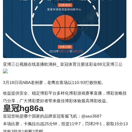
亚博三公视频在线直播欧洲杯_ 皇冠体育注册送彩金88元亚博三公
3月18日讯NBA老例赛，老鹰在客场以110-93打败快船。
收益提供安全、稳定博彩平台多样化博彩游戏赛事直播，博彩攻略技
巧分享，广大博彩爱好者带来最佳博彩体验最高博彩收益。
皇冠hg86a
皇冠音响是哪个国家的品牌皇冠客服飞机：@seo3687
本场比赛，卡佩拉出战25分钟，投篮11中7，罚球2中1，获取15分13
篮板3助攻1抢断2盖帽。