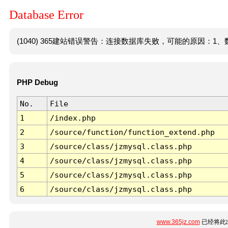
Database Error
(1040) 365建站错误警告：连接数据库失败，可能的原因：1、数
PHP Debug
No.
File
1
/index.php
2
/source/function/function_extend.php
3
/source/class/jzmysql.class.php
4
/source/class/jzmysql.class.php
5
/source/class/jzmysql.class.php
6
/source/class/jzmysql.class.php
www.365jz.com
已经将此