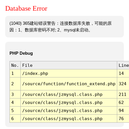
Database Error
(1040) 365建站错误警告：连接数据库失败，可能的原
因：1、数据库密码不对; 2、mysql未启动。
PHP Debug
No.
File
Line
1
/index.php
14
2
/source/function/function_extend.php
324
3
/source/class/jzmysql.class.php
211
4
/source/class/jzmysql.class.php
62
5
/source/class/jzmysql.class.php
94
6
/source/class/jzmysql.class.php
76