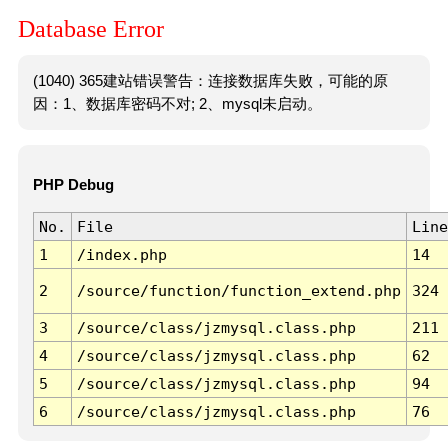
Database Error
(1040) 365建站错误警告：连接数据库失败，可能的原
因：1、数据库密码不对; 2、mysql未启动。
PHP Debug
No.
File
Line
1
/index.php
14
2
/source/function/function_extend.php
324
3
/source/class/jzmysql.class.php
211
4
/source/class/jzmysql.class.php
62
5
/source/class/jzmysql.class.php
94
6
/source/class/jzmysql.class.php
76