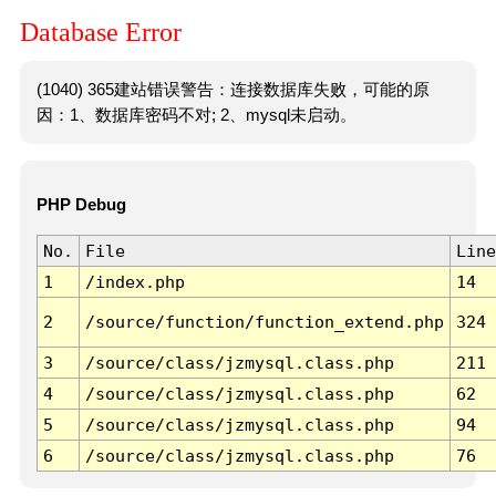
Database Error
(1040) 365建站错误警告：连接数据库失败，可能的原
因：1、数据库密码不对; 2、mysql未启动。
PHP Debug
No.
File
Line
1
/index.php
14
2
/source/function/function_extend.php
324
3
/source/class/jzmysql.class.php
211
4
/source/class/jzmysql.class.php
62
5
/source/class/jzmysql.class.php
94
6
/source/class/jzmysql.class.php
76