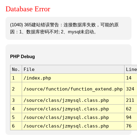
Database Error
(1040) 365建站错误警告：连接数据库失败，可能的原
因：1、数据库密码不对; 2、mysql未启动。
PHP Debug
No.
File
Line
1
/index.php
14
2
/source/function/function_extend.php
324
3
/source/class/jzmysql.class.php
211
4
/source/class/jzmysql.class.php
62
5
/source/class/jzmysql.class.php
94
6
/source/class/jzmysql.class.php
76