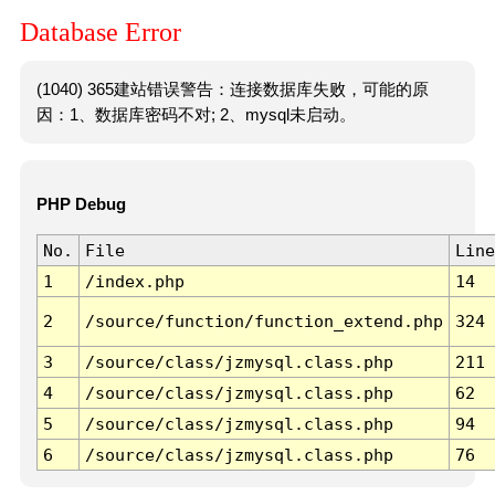
Database Error
(1040) 365建站错误警告：连接数据库失败，可能的原
因：1、数据库密码不对; 2、mysql未启动。
PHP Debug
No.
File
Line
1
/index.php
14
2
/source/function/function_extend.php
324
3
/source/class/jzmysql.class.php
211
4
/source/class/jzmysql.class.php
62
5
/source/class/jzmysql.class.php
94
6
/source/class/jzmysql.class.php
76